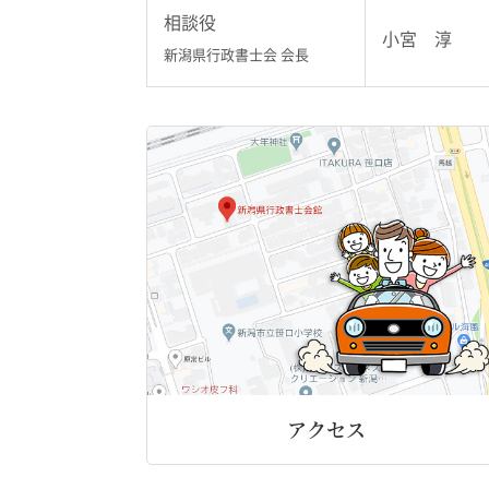
相談役
小宮 淳
新潟県行政書士会 会長
アクセス