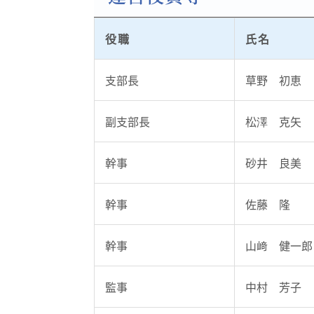
役職
氏名
支部長
草野 初恵
副支部長
松澤 克矢
幹事
砂井 良美
幹事
佐藤 隆
幹事
山﨑 健一郎
監事
中村 芳子